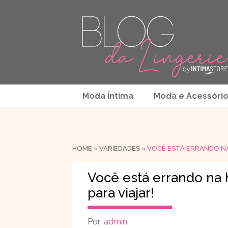
Moda Íntima
Moda e Acessóri
HOME
»
VARIEDADES
»
VOCÊ ESTÁ ERRANDO NA 
Você está errando na h
para viajar!
Por:
admin