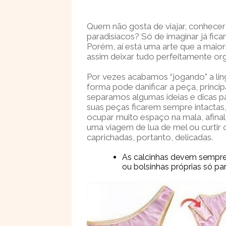
Quem não gosta de viajar, conhecer
paradisíacos? Só de imaginar já fic
Porém, aí está uma arte que a maiori
assim deixar tudo perfeitamente or
Por vezes acabamos “jogando” a ling
forma pode danificar a peça, princ
separamos algumas ideias e dicas p
suas peças ficarem sempre intactas
ocupar muito espaço na mala, afinal
uma viagem de lua de mel ou curtir c
caprichadas, portanto, delicadas.
As calcinhas devem sempre
ou bolsinhas próprias só par