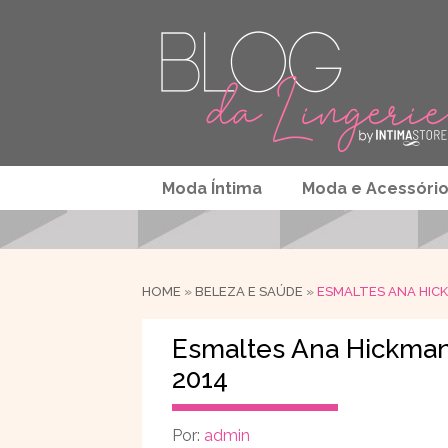
Moda Íntima
Moda e Acessóri
HOME
»
BELEZA E SAÚDE
»
ESMALTES ANA HIC
Esmaltes Ana Hickma
2014
Por:
admin