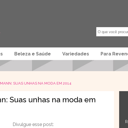
os
Beleza e Saúde
Variedades
Para Reve
KMANN: SUAS UNHAS NA MODA EM 2014
nn: Suas unhas na moda em
R
Divulgue esse post: