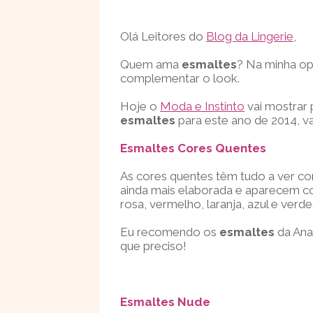
Olá Leitores do
Blog da Lingerie
,
Quem ama
esmaltes
? Na minha op
complementar o look.
Hoje o
Moda e Instinto
vai mostrar 
esmaltes
para este ano de 2014, 
Esmaltes Cores Quentes
As cores quentes têm tudo a ver c
ainda mais elaborada e aparecem c
rosa, vermelho, laranja, azul e verde
Eu recomendo os
esmaltes
da Ana
que preciso!
Esmaltes Nude