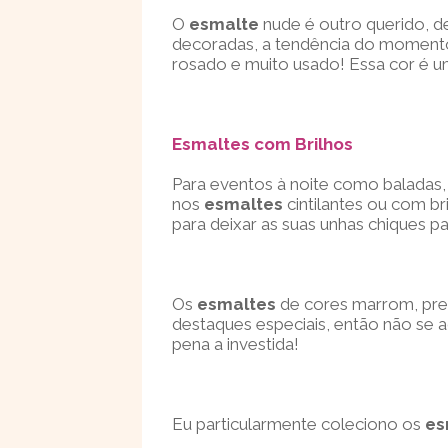
O
esmalte
nude é outro querido, d
decoradas, a tendência do momento
rosado e muito usado! Essa cor é u
Esmaltes com Brilhos
Para eventos à noite como baladas, 
nos
esmaltes
cintilantes ou com b
para deixar as suas unhas chiques p
Os
esmaltes
de cores marrom, pr
destaques especiais, então não se 
pena a investida!
Eu particularmente coleciono os
es