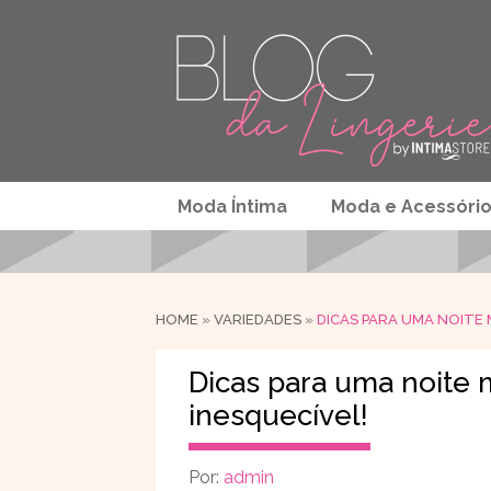
Moda Íntima
Moda e Acessóri
HOME
»
VARIEDADES
»
DICAS PARA UMA NOITE
Dicas para uma noite
inesquecível!
Por:
admin