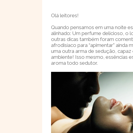
Olá leitores!
Quando pensamos em uma noite esp
alinhado: Um perfume delicioso, o lo
outras dicas também foram comenta
afrodisíaco para “apimentar” ainda 
uma outra arma de sedução, capaz d
ambiente! Isso mesmo, essências e
aroma todo sedutor.