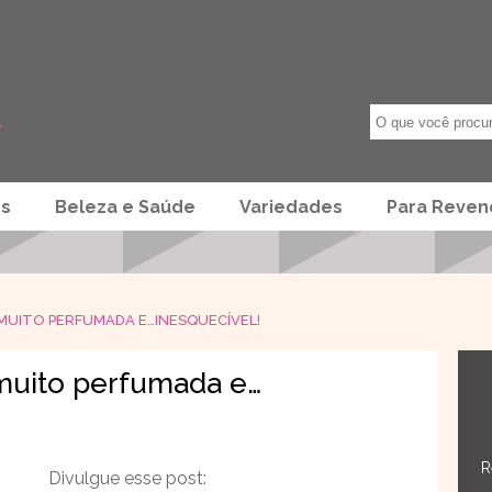
os
Beleza e Saúde
Variedades
Para Reve
 MUITO PERFUMADA E…INESQUECÍVEL!
 muito perfumada e…
R
Divulgue esse post: