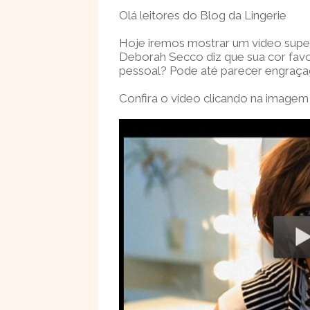
Olá leitores do Blog da Lingerie
Hoje iremos mostrar um vídeo super
Deborah Secco diz que sua cor favor
pessoal? Pode até parecer engraça
Confira o vídeo clicando na imagem