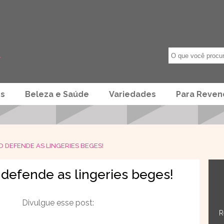
os
Beleza e Saúde
Variedades
Para Reve
 DEFENDE AS LINGERIES BEGES!
 defende as lingeries beges!
Divulgue esse post:
R