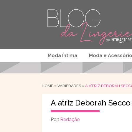
Moda Íntima
Moda e Acessóri
HOME
»
VARIEDADES
»
A ATRIZ DEBORAH SECCO
A atriz Deborah Secco
Por:
Redação