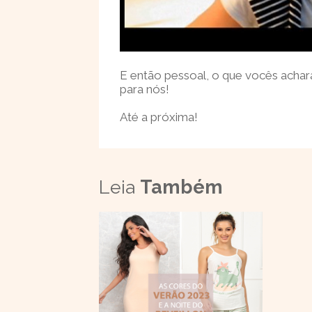
E então pessoal, o que vocês ach
para nós!
Até a próxima!
Leia
Também