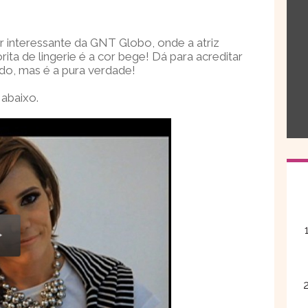
 interessante da GNT Globo, onde a atriz
ita de lingerie é a cor bege! Dá para acreditar
do, mas é a pura verdade!
 abaixo.