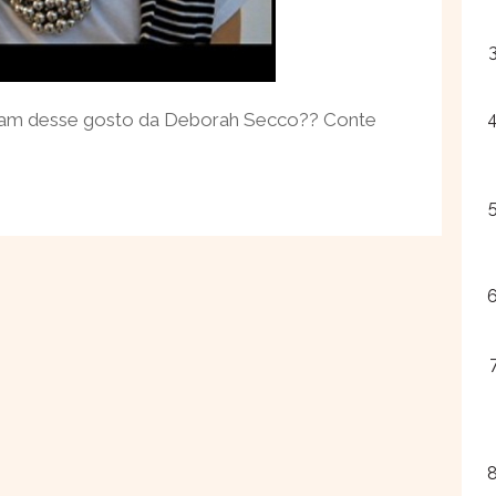
aram desse gosto da Deborah Secco?? Conte