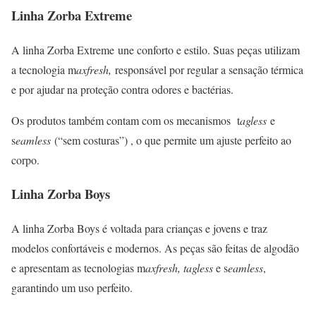
Linha Zorba Extreme
A linha Zorba Extreme une conforto e estilo. Suas peças utilizam
a tecnologia m
axfresh,
responsável por regular a sensação térmica
e por ajudar na proteção contra odores e bactérias.
Os produtos também contam com os mecanismos t
agless
e
s
eamless
(“sem costuras”) , o que permite um ajuste perfeito ao
corpo.
Linha Zorba Boys
A linha Zorba Boys é voltada para crianças e jovens e traz
modelos confortáveis e modernos. As peças são feitas de algodão
e apresentam as tecnologias m
axfresh, tagless
e s
eamless
,
garantindo um uso perfeito.