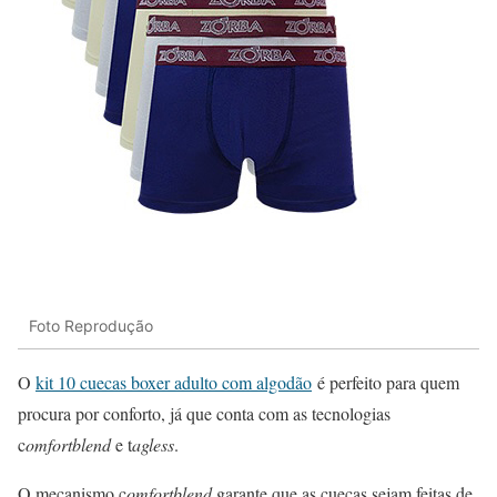
Foto Reprodução
O
kit 10 cuecas boxer adulto com algodão
é perfeito para quem
procura por conforto, já que conta com as tecnologias
c
omfortblend
e t
agless
.
O mecanismo c
omfortblend
garante que as cuecas sejam feitas de