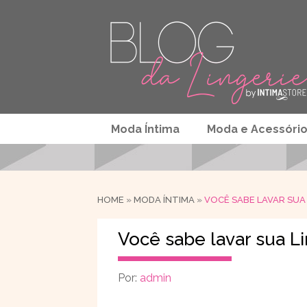
Moda Íntima
Moda e Acessóri
HOME
»
MODA ÍNTIMA
»
VOCÊ SABE LAVAR SUA
Você sabe lavar sua L
Por:
admin