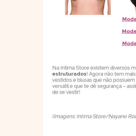
Mode
Mode
Mode
Na Intima Store existem diversos 
estruturados
! Agora não tem mais
vestidos e blusas que não possuem a
versátil e que te dê segurança – a
de se vestir!
(Imagens: Intima Store/Nayane Ro