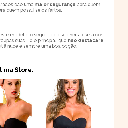
turados dão uma
maior segurança
para quem
a quem possui seios fartos.
 deste modelo, o segredo é escolher alguma cor
oupas suas – e o principal, que
não destacará
utiã nude é sempre uma boa opção.
tima Store: