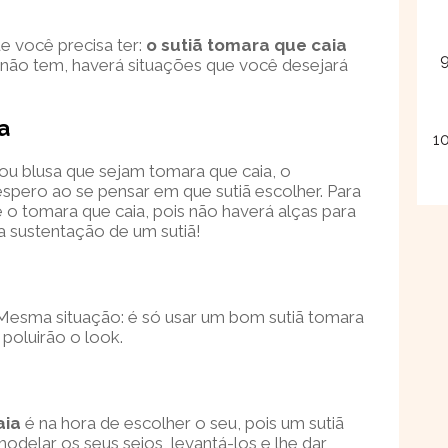
e você precisa ter:
o sutiã tomara que caia
ê não tem, haverá situações que você desejará
a
u blusa que sejam tomara que caia, o
pero ao se pensar em que sutiã escolher. Para
 é o tomara que caia, pois não haverá alças para
 a sustentação de um sutiã!
Mesma situação: é só usar um bom sutiã tomara
 poluirão o look.
aia
é na hora de escolher o seu, pois um sutiã
odelar os seus seios, levantá-los e lhe dar