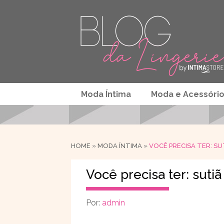
Moda Íntima
Moda e Acessóri
HOME
»
MODA ÍNTIMA
»
VOCÊ PRECISA TER: S
Você precisa ter: suti
Por:
admin