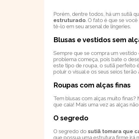
Porém, dentre todos, há um sutiã qu
estruturado
. O fato é que se voc
tê-lo em seu arsenal de lingeries.
Blusas e vestidos sem alç
Sempre que se compra um vestido o
problema começa, pois bate o deses
este tipo de roupa, o sutiã perfeito
poluir o visual e os seus seios terão
Roupas com alças finas
Tem blusas com alças muito finas? 
que caia! Mais uma vez as alças não
O segredo
O segredo do
sutiã tomara que c
que possua uma estrutura firme irá m