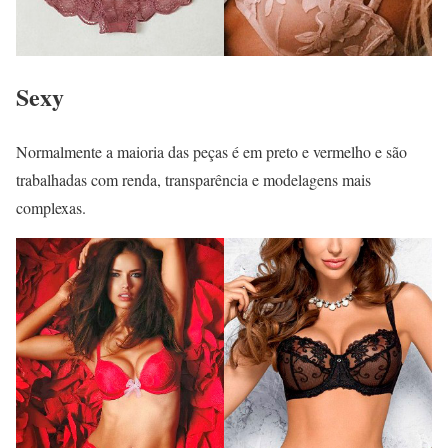
Sexy
Normalmente a maioria das peças é em preto e vermelho e são
trabalhadas com renda, transparência e modelagens mais
complexas.