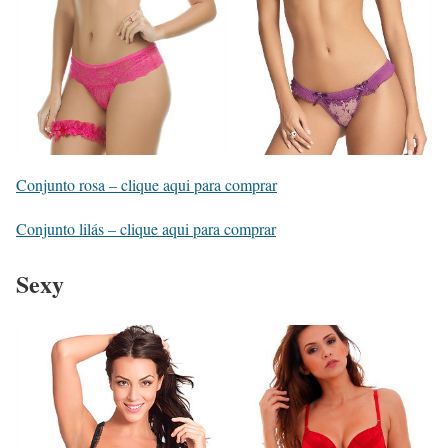
Conjunto rosa – clique aqui para comprar
Conjunto lilás – clique aqui para comprar
Sexy