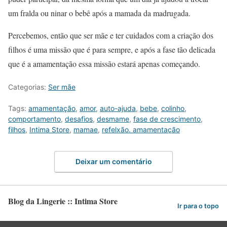
um fralda ou ninar o bebê após a mamada da madrugada.
Percebemos, então que ser mãe e ter cuidados com a criação dos
filhos é uma missão que é para sempre, e após a fase tão delicada
que é a amamentação essa missão estará apenas começando.
Categorias:
Ser mãe
Tags:
amamentação
,
amor
,
auto-ajuda
,
bebe
,
colinho
,
comportamento
,
desafios
,
desmame
,
fase de crescimento
,
filhos
,
Intima Store
,
mamae
,
refelxão. amamentação
Deixar um comentário
Blog da Lingerie :: Intima Store
Ir para o topo