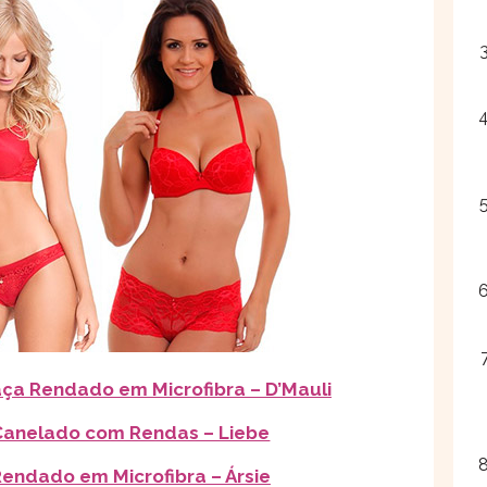
aça Rendado em Microfibra – D’Mauli
 Canelado com Rendas – Liebe
Rendado em Microfibra – Ársie