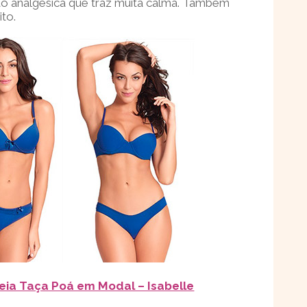
ão analgésica que traz muita calma. Também
ito.
eia Taça Poá em Modal – Isabelle