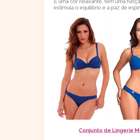
É uma cor relaxante, tem uma funç
estimula o equilíbrio e a paz de espír
Conjunto de Lingerie M