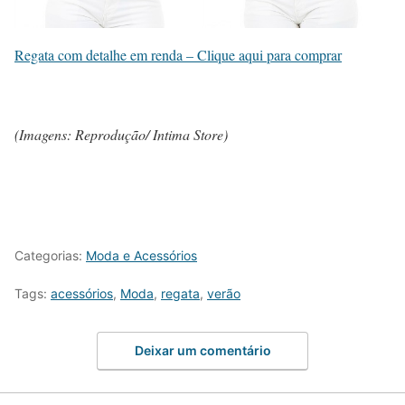
Regata com detalhe em renda – Clique aqui para comprar
(Imagens: Reprodução/ Intima Store)
Categorias:
Moda e Acessórios
Tags:
acessórios
,
Moda
,
regata
,
verão
Deixar um comentário