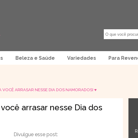
os
Beleza e Saúde
Variedades
Para Reve
RA VOCÊ ARRASAR NESSE DIA DOS NAMORADOS! ♥
 você arrasar nesse Dia dos
R
Divulgue esse post: