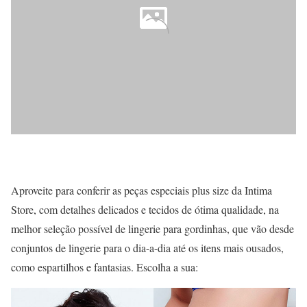
Aproveite para conferir as peças especiais plus size da Intima
Store, com detalhes delicados e tecidos de ótima qualidade, na
melhor seleção possível de lingerie para gordinhas, que vão desde
conjuntos de lingerie para o dia-a-dia até os itens mais ousados,
como espartilhos e fantasias. Escolha a sua: