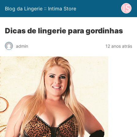
Blog da Lingerie :: Intima Store
Dicas de lingerie para gordinhas
admin
12 anos atrás