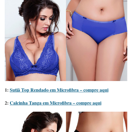
1:
Sutiã Top Rendado em Microfibra – compre aqui
2:
Calcinha Tanga em Microfibra – compre aqui