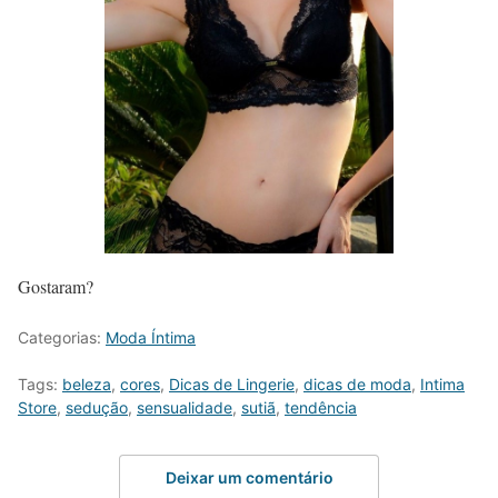
Gostaram?
Categorias:
Moda Íntima
Tags:
beleza
,
cores
,
Dicas de Lingerie
,
dicas de moda
,
Intima
Store
,
sedução
,
sensualidade
,
sutiã
,
tendência
Deixar um comentário