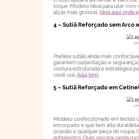
toque. Modelo ideal para usar com 
alças mais grossas.
Veja aqui onde 
4 – Sutiã Reforçado sem Arco 
Le
Prefere sutiãs ainda mais confortáv
garantem sustentação e segurança?
costura estruturada e estratégica p
você use.
Aqui tem
.
5 – Sutiã Reforçado em Cetin
Le
Modelo confeccionado em tecido c
encorpado e que tem alta durabilida
ocasião e qualquer peça de roupa. 
antialérgico. Quer apostar neste m