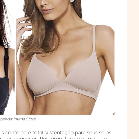
genda: Intima Store
s conforto e total sustentação para seus seios.
 seios pequenos. Possui um tecido e suave ao