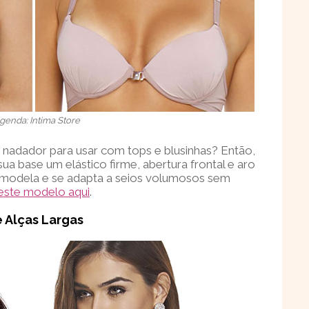
genda: Intima Store
nadador para usar com tops e blusinhas? Então,
sua base um elástico firme, abertura frontal e aro
, modela e se adapta a seios volumosos sem
este modelo aqui
.
e Alças Largas