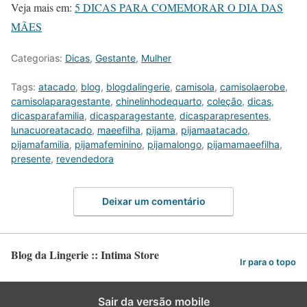
Veja mais em:
5 DICAS PARA COMEMORAR O DIA DAS
MÃES
Categorias:
Dicas
,
Gestante
,
Mulher
Tags:
atacado
,
blog
,
blogdalingerie
,
camisola
,
camisolaerobe
,
camisolaparagestante
,
chinelinhodequarto
,
coleção
,
dicas
,
dicasparafamilia
,
dicasparagestante
,
dicasparapresentes
,
lunacuoreatacado
,
maeefilha
,
pijama
,
pijamaatacado
,
pijamafamilia
,
pijamafeminino
,
pijamalongo
,
pijamamaeefilha
,
presente
,
revendedora
Deixar um comentário
Blog da Lingerie :: Intima Store
Ir para o topo
Sair da versão mobile