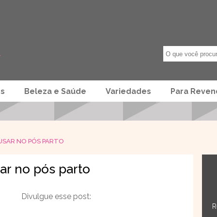
os
Beleza e Saúde
Variedades
Para Reve
 USAR NO PÓS PARTO
ar no pós parto
Divulgue esse post:
R