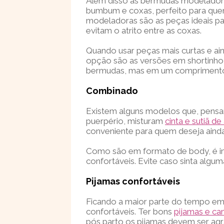
Além disso as bermudas modelad
bumbum e coxas, perfeito para que
modeladoras são as peças ideais pa
evitam o atrito entre as coxas.
Quando usar peças mais curtas e ai
opção são as versões em shortinh
bermudas, mas em um compriment
Combinado
Existem alguns modelos que, pensan
puerpério, misturam
cinta e sutiã 
conveniente para quem deseja aind
Como são em formato de body, é i
confortáveis. Evite caso sinta algu
Pijamas confortáveis
Ficando a maior parte do tempo em
confortáveis. Ter bons
pijamas e ca
pós parto os pijamas devem ser ag