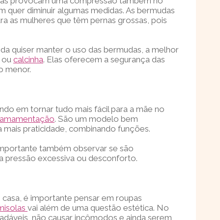
oras provocam uma compressão também no
m quer diminuir algumas medidas. As bermudas
ra as mulheres que têm pernas grossas, pois
nda quiser manter o uso das bermudas, a melhor
o ou
calcinha
. Elas oferecem a segurança das
o menor.
do em tornar tudo mais fácil para a mãe no
de amamentação
. São um modelo bem
a mais praticidade, combinando funções.
mportante também observar se são
ma pressão excessiva ou desconforto.
 casa, é importante pensar em roupas
misolas
vai além de uma questão estética. No
radáveis, não causar incômodos e ainda serem