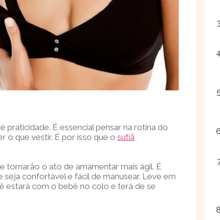
 praticidade. É essencial pensar na rotina do
 o que vestir. É por isso que o
sutiã
ue tornarão o ato de amamentar mais ágil. É
seja confortável e fácil de manusear. Leve em
ê estará com o bebê no colo e terá de se