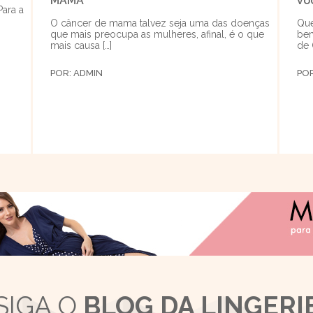
MAMA
vo
Para a
O câncer de mama talvez seja uma das doenças
Que
que mais preocupa as mulheres, afinal, é o que
bem
mais causa […]
de 
POR:
ADMIN
PO
SIGA O
BLOG DA LINGERI