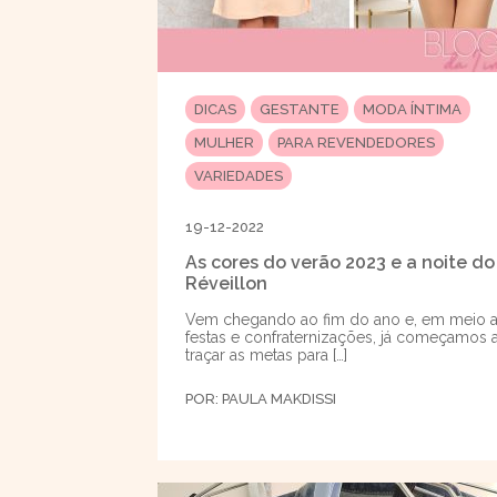
DICAS
GESTANTE
MODA ÍNTIMA
MULHER
PARA REVENDEDORES
VARIEDADES
19-12-2022
As cores do verão 2023 e a noite do
Réveillon
Vem chegando ao fim do ano e, em meio 
festas e confraternizações, já começamos 
traçar as metas para […]
POR:
PAULA MAKDISSI