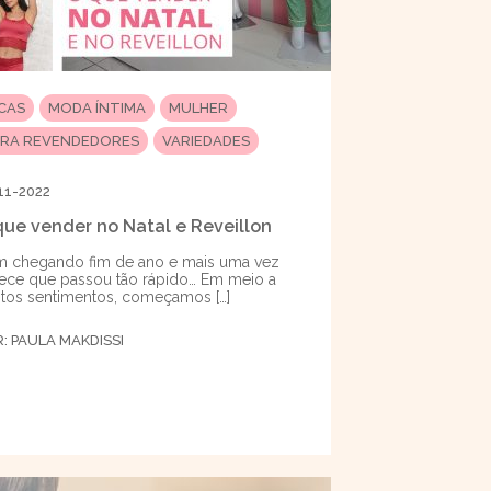
ICAS
MODA ÍNTIMA
MULHER
ARA REVENDEDORES
VARIEDADES
11-2022
que vender no Natal e Reveillon
 chegando fim de ano e mais uma vez
ece que passou tão rápido… Em meio a
tos sentimentos, começamos […]
R:
PAULA MAKDISSI