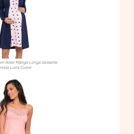
om Robe Manga Longa Gestante
trelas Luna Cuore