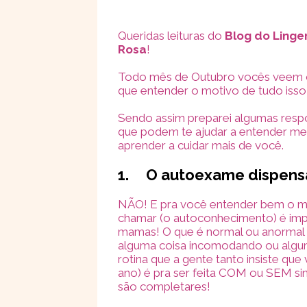
Queridas leituras do
Blog do Linge
Rosa
!
Todo mês de Outubro vocês veem o 
que entender o motivo de tudo isso
Sendo assim preparei algumas resp
que podem te ajudar a entender me
aprender a cuidar mais de você.
1.
O autoexame dispens
NÃO! E pra você entender bem o m
chamar (o autoconhecimento) é imp
mamas! O que é normal ou anormal n
alguma coisa incomodando ou algum
rotina que a gente tanto insiste que
ano) é pra ser feita COM ou SEM si
são completares!