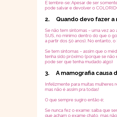
E lembre-se: Apesar de ser soment
pode salvar e devolver o COLORIDO
2.
Quando devo fazer a
Se não tem sintomas – uma vez ao a
SUS, no mínimo dentro do que o g
a partir dos 50 anos). No entanto, o
Se tem sintomas – assim que o méd
tenha sido próximo (porque se não 
pode ser que tenha mudado algo)
3.
A mamografia causa 
Infelizmente para muitas mulheres
mas não é assim pra todas!
O que sempre sugiro então é;
Se nunca fez o exame: saiba que sen
que acham o exame chato, mas não