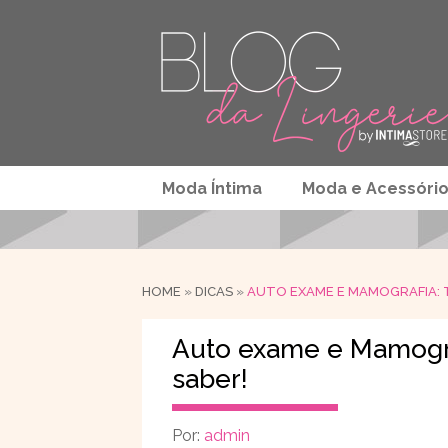
Moda Íntima
Moda e Acessóri
HOME
»
DICAS
»
AUTO EXAME E MAMOGRAFIA: 
Auto exame e Mamogra
saber!
Por:
admin