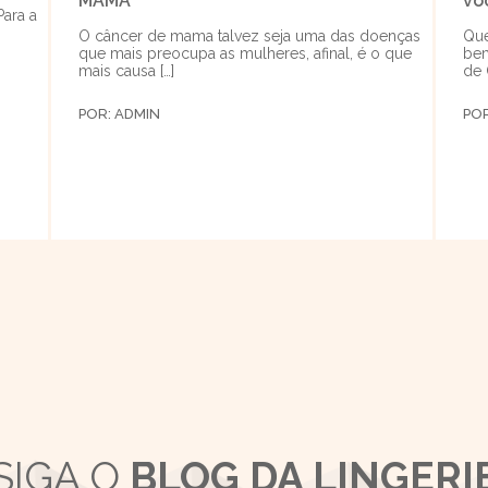
MAMA
vo
Para a
O câncer de mama talvez seja uma das doenças
Que
que mais preocupa as mulheres, afinal, é o que
bem
mais causa […]
de 
POR:
ADMIN
PO
SIGA O
BLOG DA LINGERI