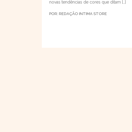
novas tendências de cores que ditam […]
POR:
REDAÇÃO INTIMA STORE