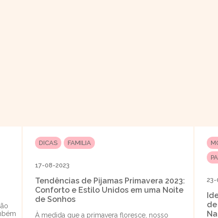
DICAS
FAMILIA
M
P
17-08-2023
Tendências de Pijamas Primavera 2023:
23-
Conforto e Estilo Unidos em uma Noite
Id
de Sonhos
de
ção
Na
ambém
À medida que a primavera floresce, nosso