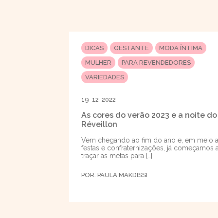
DICAS
GESTANTE
MODA ÍNTIMA
MULHER
PARA REVENDEDORES
VARIEDADES
19-12-2022
As cores do verão 2023 e a noite do
Réveillon
Vem chegando ao fim do ano e, em meio 
festas e confraternizações, já começamos 
traçar as metas para […]
POR:
PAULA MAKDISSI