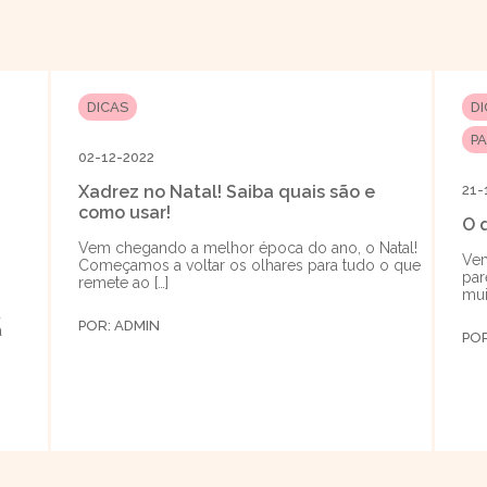
DICAS
D
P
02-12-2022
Xadrez no Natal! Saiba quais são e
21-
como usar!
O 
Vem chegando a melhor época do ano, o Natal!
Vem
Começamos a voltar os olhares para tudo o que
par
remete ao […]
mui
a
POR:
ADMIN
a
PO