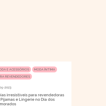
ODA E ACESSÓRIOS
MODA ÍNTIMA
ARA REVENDEDORES
05-2023
eias irresistíveis para revendedoras
 Pijamas e Lingerie no Dia dos
morados