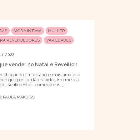
ICAS
MODA ÍNTIMA
MULHER
ARA REVENDEDORES
VARIEDADES
11-2022
que vender no Natal e Reveillon
 chegando fim de ano e mais uma vez
ece que passou tão rápido… Em meio a
tos sentimentos, começamos […]
R:
PAULA MAKDISSI