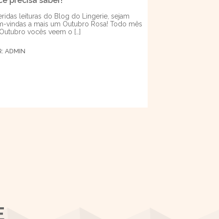
cê precisa saber!
ridas leituras do Blog do Lingerie, sejam
-vindas a mais um Outubro Rosa! Todo mês
Outubro vocês veem o […]
R:
ADMIN
E