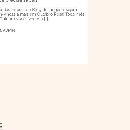
cê precisa saber!
ridas leituras do Blog do Lingerie, sejam
-vindas a mais um Outubro Rosa! Todo mês
Outubro vocês veem o […]
R:
ADMIN
E