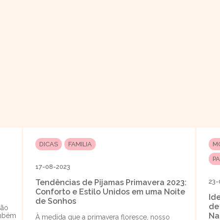
DICAS
FAMILIA
M
P
17-08-2023
Tendências de Pijamas Primavera 2023:
23-
Conforto e Estilo Unidos em uma Noite
Id
de Sonhos
de
ção
Na
ambém
À medida que a primavera floresce, nosso