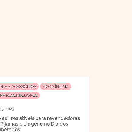
ODA E ACESSÓRIOS
MODA ÍNTIMA
ARA REVENDEDORES
05-2023
eias irresistíveis para revendedoras
 Pijamas e Lingerie no Dia dos
morados