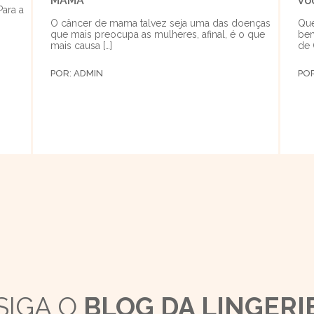
MAMA
vo
Para a
O câncer de mama talvez seja uma das doenças
Que
que mais preocupa as mulheres, afinal, é o que
bem
mais causa […]
de 
POR:
ADMIN
PO
SIGA O
BLOG DA LINGERI