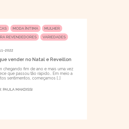
ICAS
MODA ÍNTIMA
MULHER
ARA REVENDEDORES
VARIEDADES
11-2022
que vender no Natal e Reveillon
 chegando fim de ano e mais uma vez
ece que passou tão rápido… Em meio a
tos sentimentos, começamos […]
R:
PAULA MAKDISSI