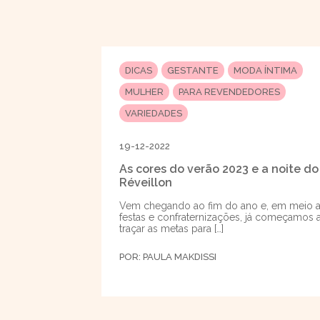
DICAS
GESTANTE
MODA ÍNTIMA
MULHER
PARA REVENDEDORES
VARIEDADES
19-12-2022
As cores do verão 2023 e a noite do
Réveillon
Vem chegando ao fim do ano e, em meio 
festas e confraternizações, já começamos 
traçar as metas para […]
POR:
PAULA MAKDISSI