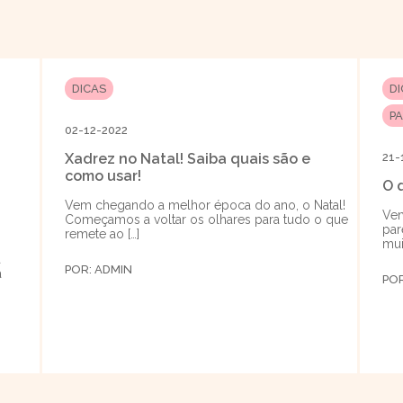
DICAS
D
P
02-12-2022
Xadrez no Natal! Saiba quais são e
21-
como usar!
O 
Vem chegando a melhor época do ano, o Natal!
Vem
Começamos a voltar os olhares para tudo o que
par
remete ao […]
mui
a
POR:
ADMIN
a
PO