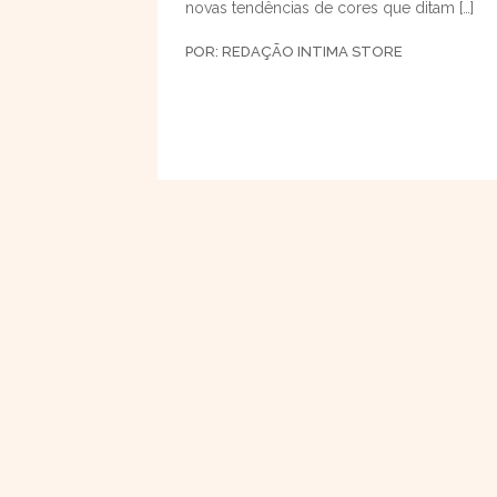
novas tendências de cores que ditam […]
POR:
REDAÇÃO INTIMA STORE