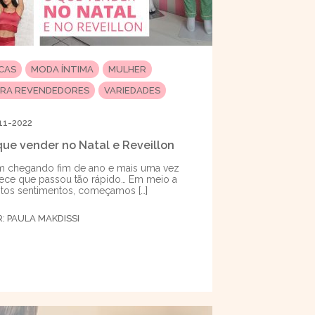
ICAS
MODA ÍNTIMA
MULHER
ARA REVENDEDORES
VARIEDADES
11-2022
que vender no Natal e Reveillon
 chegando fim de ano e mais uma vez
ece que passou tão rápido… Em meio a
tos sentimentos, começamos […]
R:
PAULA MAKDISSI