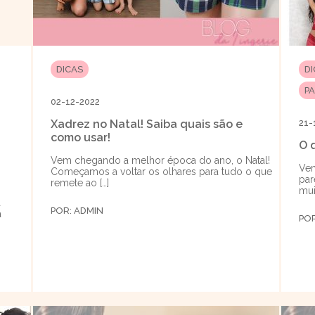
DICAS
D
P
02-12-2022
Xadrez no Natal! Saiba quais são e
21-
como usar!
O 
Vem chegando a melhor época do ano, o Natal!
Vem
Começamos a voltar os olhares para tudo o que
par
remete ao […]
mui
a
POR:
ADMIN
a
PO