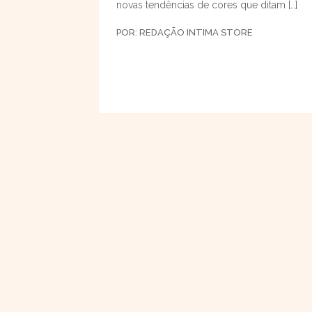
novas tendências de cores que ditam […]
POR:
REDAÇÃO INTIMA STORE