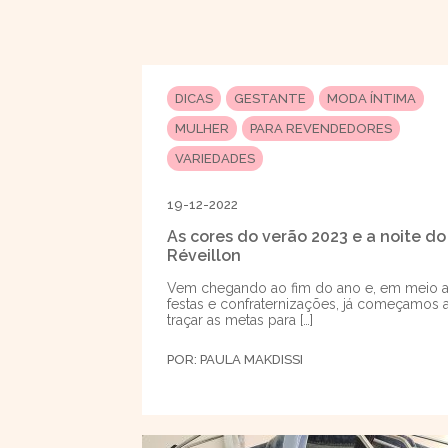
DICAS
GESTANTE
MODA ÍNTIMA
MULHER
PARA REVENDEDORES
VARIEDADES
19-12-2022
As cores do verão 2023 e a noite do
Réveillon
Vem chegando ao fim do ano e, em meio 
festas e confraternizações, já começamos 
traçar as metas para […]
POR:
PAULA MAKDISSI