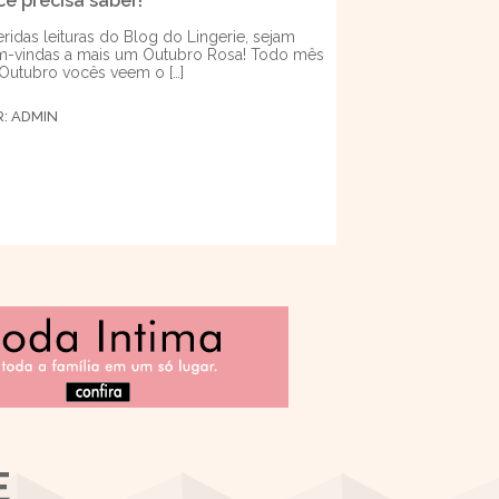
cê precisa saber!
ridas leituras do Blog do Lingerie, sejam
-vindas a mais um Outubro Rosa! Todo mês
Outubro vocês veem o […]
R:
ADMIN
E