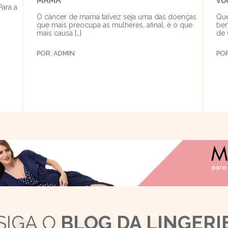
MAMA
vo
Para a
O câncer de mama talvez seja uma das doenças
Que
que mais preocupa as mulheres, afinal, é o que
bem
mais causa […]
de 
POR:
ADMIN
PO
SIGA O
BLOG DA LINGERI