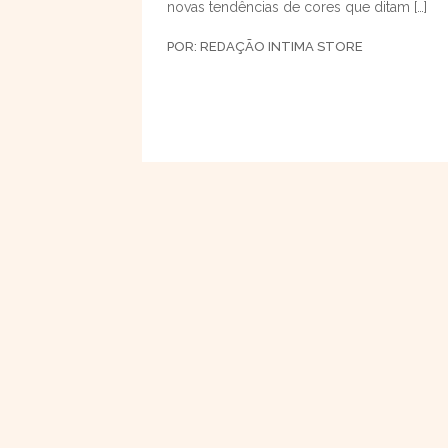
novas tendências de cores que ditam […]
POR:
REDAÇÃO INTIMA STORE