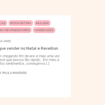
ICAS
MODA ÍNTIMA
MULHER
ARA REVENDEDORES
VARIEDADES
11-2022
que vender no Natal e Reveillon
 chegando fim de ano e mais uma vez
ece que passou tão rápido… Em meio a
tos sentimentos, começamos […]
R:
PAULA MAKDISSI