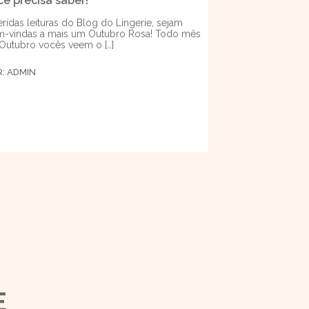
cê precisa saber!
ridas leituras do Blog do Lingerie, sejam
-vindas a mais um Outubro Rosa! Todo mês
Outubro vocês veem o […]
R:
ADMIN
E