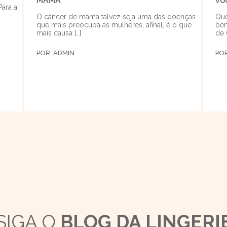
MAMA
vo
Para a
O câncer de mama talvez seja uma das doenças
Que
que mais preocupa as mulheres, afinal, é o que
bem
mais causa […]
de 
POR:
ADMIN
PO
SIGA O
BLOG DA LINGERI