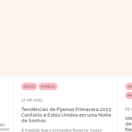
DICAS
FAMILIA
M
P
17-08-2023
Tendências de Pijamas Primavera 2023:
23-
Conforto e Estilo Unidos em uma Noite
Id
de Sonhos
de
ção
Na
ambém
À medida que a primavera floresce, nosso