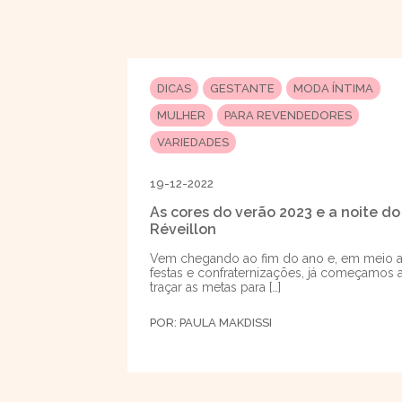
DICAS
GESTANTE
MODA ÍNTIMA
MULHER
PARA REVENDEDORES
VARIEDADES
19-12-2022
As cores do verão 2023 e a noite do
Réveillon
Vem chegando ao fim do ano e, em meio 
festas e confraternizações, já começamos 
traçar as metas para […]
POR:
PAULA MAKDISSI