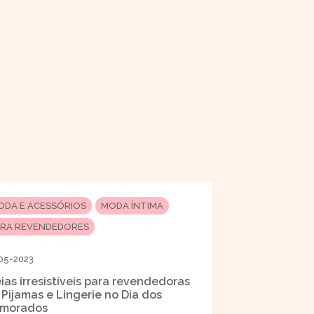
ODA E ACESSÓRIOS
MODA ÍNTIMA
ARA REVENDEDORES
05-2023
eias irresistíveis para revendedoras
 Pijamas e Lingerie no Dia dos
morados