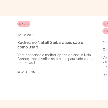
DICAS
D
P
02-12-2022
Xadrez no Natal! Saiba quais são e
21-
como usar!
O 
Vem chegando a melhor época do ano, o Natal!
Vem
Começamos a voltar os olhares para tudo o que
par
remete ao […]
mui
a
POR:
ADMIN
a
PO