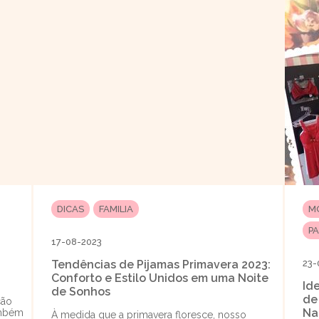
DICAS
FAMILIA
M
P
17-08-2023
Tendências de Pijamas Primavera 2023:
23-
Conforto e Estilo Unidos em uma Noite
Id
de Sonhos
de
ção
Na
ambém
À medida que a primavera floresce, nosso