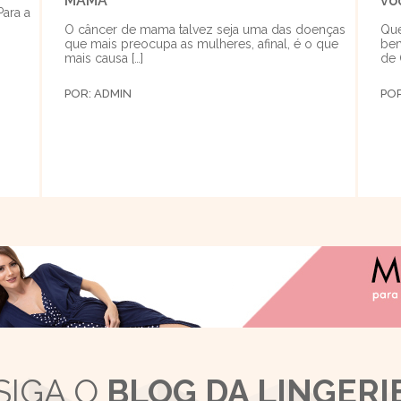
MAMA
vo
Para a
O câncer de mama talvez seja uma das doenças
Que
que mais preocupa as mulheres, afinal, é o que
bem
mais causa […]
de 
POR:
ADMIN
PO
SIGA O
BLOG DA LINGERI