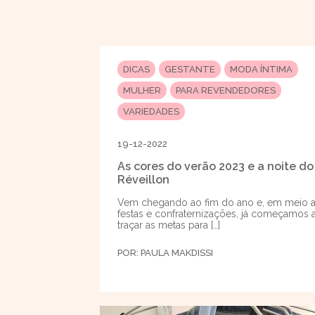
DICAS
GESTANTE
MODA ÍNTIMA
MULHER
PARA REVENDEDORES
VARIEDADES
19-12-2022
As cores do verão 2023 e a noite do
Réveillon
Vem chegando ao fim do ano e, em meio 
festas e confraternizações, já começamos 
traçar as metas para […]
POR:
PAULA MAKDISSI