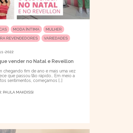
ICAS
MODA ÍNTIMA
MULHER
ARA REVENDEDORES
VARIEDADES
11-2022
que vender no Natal e Reveillon
 chegando fim de ano e mais uma vez
ece que passou tão rápido… Em meio a
tos sentimentos, começamos […]
R:
PAULA MAKDISSI