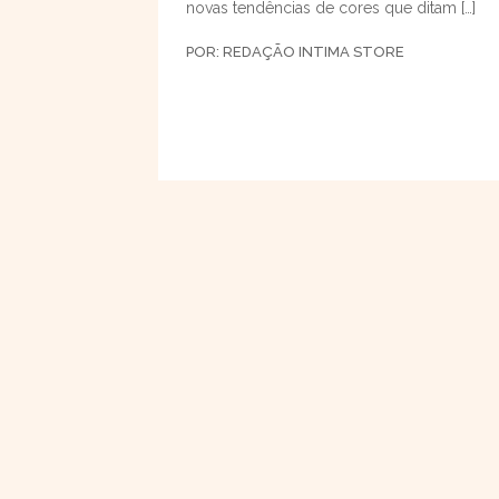
novas tendências de cores que ditam […]
POR:
REDAÇÃO INTIMA STORE