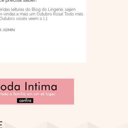
cê precisa saber!
ridas leituras do Blog do Lingerie, sejam
-vindas a mais um Outubro Rosa! Todo mês
Outubro vocês veem o […]
R:
ADMIN
E