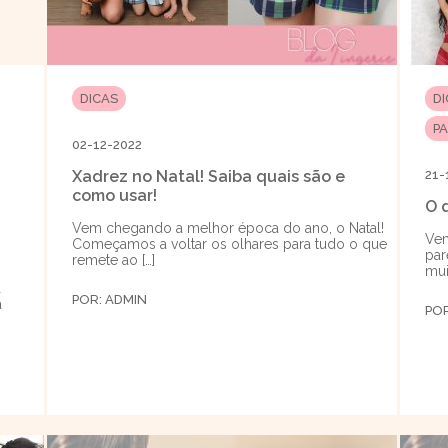
DICAS
D
P
02-12-2022
Xadrez no Natal! Saiba quais são e
21-
como usar!
O 
Vem chegando a melhor época do ano, o Natal!
Vem
Começamos a voltar os olhares para tudo o que
par
remete ao […]
mui
a
POR:
ADMIN
a
PO