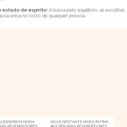
 estado de espírito
! A busca pelo equilíbrio, as escolhas
eza única no rosto de qualquer pessoa.
ACESSÓRIOS
MODA
DICAS
GESTANTE
MODA ÍNTIMA
ARA REVENDEDORES
MULHER
PARA REVENDEDORES