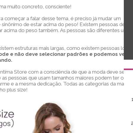
ema muito concreto, consciente!
a começar a falar desse tema, é preciso já mudar um
 é sinônimo de estar acima do peso! Existem pessoas de
 acima do peso também. As pessoas são diferentes umas
xistem estruturas mais largas, como existem pessoas loiras
ode e não deve selecionar padrões e podemos ver
ando.
Intima Store com a consciência de que a moda deve ser
ue as pessoas que usam tamanhos maiores podem ter o
me e a mesma dedicação. Todas as categorias da marca
o plus size!