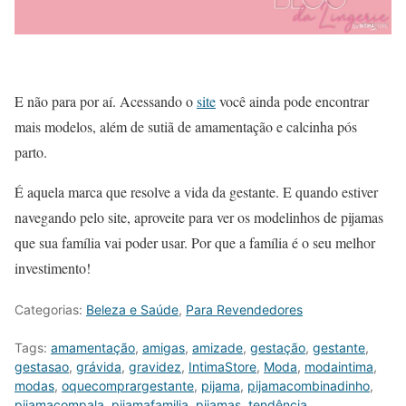
E não para por aí. Acessando o
site
você ainda pode encontrar
mais modelos, além de sutiã de amamentação e calcinha pós
parto.
É aquela marca que resolve a vida da gestante. E quando estiver
navegando pelo site, aproveite para ver os modelinhos de pijamas
que sua família vai poder usar. Por que a família é o seu melhor
investimento!
Categorias:
Beleza e Saúde
,
Para Revendedores
Tags:
amamentação
,
amigas
,
amizade
,
gestação
,
gestante
,
gestasao
,
grávida
,
gravidez
,
IntimaStore
,
Moda
,
modaintima
,
modas
,
oquecomprargestante
,
pijama
,
pijamacombinadinho
,
pijamacompala
,
pijamafamilia
,
pijamas
,
tendência
,